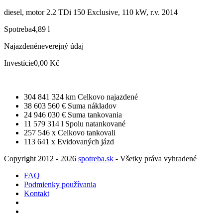
diesel, motor 2.2 TDi 150 Exclusive, 110 kW, r.v. 2014
Spotreba
4,89 l
Najazdené
neverejný údaj
Investície
0,00 Kč
304 841 324 km
Celkovo najazdené
38 603 560 €
Suma nákladov
24 946 030 €
Suma tankovania
11 579 314 l
Spolu natankované
257 546 x
Celkovo tankovali
113 641 x
Evidovaných jázd
Copyright 2012 - 2026
spotreba.sk
- Všetky práva vyhradené
FAQ
Podmienky používania
Kontakt